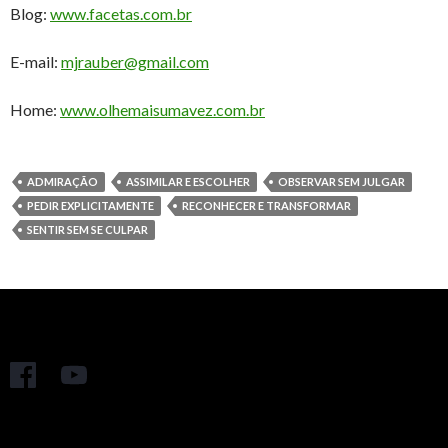
Blog:
www.facetas.com.br
E-mail:
mjrauber@gmail.com
Home:
www.olhemaisumavez.com.br
ADMIRAÇÃO
ASSIMILAR E ESCOLHER
OBSERVAR SEM JULGAR
PEDIR EXPLICITAMENTE
RECONHECER E TRANSFORMAR
SENTIR SEM SE CULPAR