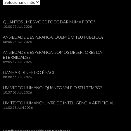
Arquivos
QUANTOS LIKES VOCÊ PODE DAR NUMA FOTO?
10:00
29 JUL 2026
ANSIEDADE E ESPERANÇA: QUEM É O TEU PÚBLICO?
08:00
25 JUL 2026
ANSIEDADE E ESPERANÇA: SOMOS DESERTORES DA
ETERNIDADE?
09:05
17 JUL 2026
GANHAR DINHEIRO É FÁCIL…
08:00
11 JUL 2026
UM VÍDEO HUMANO: QUANTO VALE O SEU TEMPO?
10:37
03 JUL 2026
UM TEXTO HUMANO: LIVRE DE INTELIGÊNCIA ARTIFICIAL
11:02
25 JUN 2026
Orgulhosamente mantido com WordPress