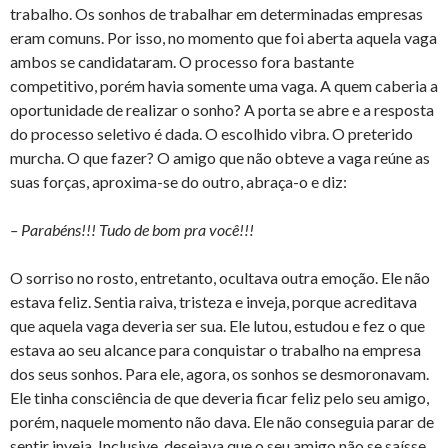
trabalho. Os sonhos de trabalhar em determinadas empresas
eram comuns. Por isso, no momento que foi aberta aquela vaga
ambos se candidataram. O processo fora bastante
competitivo, porém havia somente uma vaga. A quem caberia a
oportunidade de realizar o sonho? A porta se abre e a resposta
do processo seletivo é dada. O escolhido vibra. O preterido
murcha. O que fazer? O amigo que não obteve a vaga reúne as
suas forças, aproxima-se do outro, abraça-o e diz:
– Parabéns!!! Tudo de bom pra você!!!
O sorriso no rosto, entretanto, ocultava outra emoção. Ele não
estava feliz. Sentia raiva, tristeza e inveja, porque acreditava
que aquela vaga deveria ser sua. Ele lutou, estudou e fez o que
estava ao seu alcance para conquistar o trabalho na empresa
dos seus sonhos. Para ele, agora, os sonhos se desmoronavam.
Ele tinha consciência de que deveria ficar feliz pelo seu amigo,
porém, naquele momento não dava. Ele não conseguia parar de
sentir inveja. Inclusive, desejava que o seu amigo não se saísse