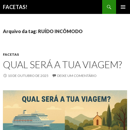
Pesquisar
FACETAS!
PULAR
MENU
PARA
PRINCI
O
CONTEÚDO
Arquivo da tag: RUÍDO INCÔMODO
FACETAS
QUAL SERÁ A TUA VIAGEM?
10 DE OUTUBRO DE 2025
DEIXE UM COMENTÁRIO