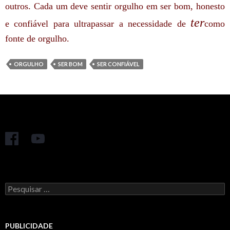
outros.
Cada um deve sentir orgulho em ser bom, honesto
ter
e confiável para ultrapassar a necessidade de
como
fonte de orgulho.
ORGULHO
SER BOM
SER CONFIÁVEL
Pesquisar
por:
PUBLICIDADE