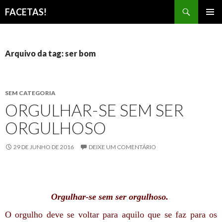
Pesquisar
FACETAS!
PULAR
MENU
PARA
PRINCI
O
CONTEÚDO
Arquivo da tag: ser bom
SEM CATEGORIA
ORGULHAR-SE SEM SER
ORGULHOSO
29 DE JUNHO DE 2016
DEIXE UM COMENTÁRIO
Orgulhar-se sem ser orgulhoso.
O orgulho deve se voltar para aquilo que se faz para os