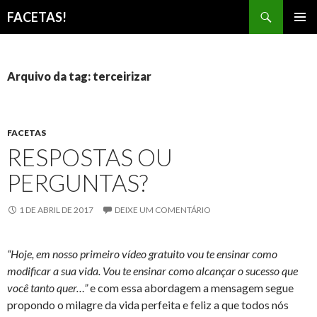
Pesquisar
FACETAS!
PULAR
MENU
PARA
PRINCI
O
CONTEÚDO
Arquivo da tag: terceirizar
FACETAS
RESPOSTAS OU
PERGUNTAS?
1 DE ABRIL DE 2017
DEIXE UM COMENTÁRIO
“Hoje, em nosso primeiro vídeo gratuito vou te ensinar como
modificar a sua vida. Vou te ensinar como alcançar o sucesso que
você tanto quer…”
e com essa abordagem a mensagem segue
propondo o milagre da vida perfeita e feliz a que todos nós