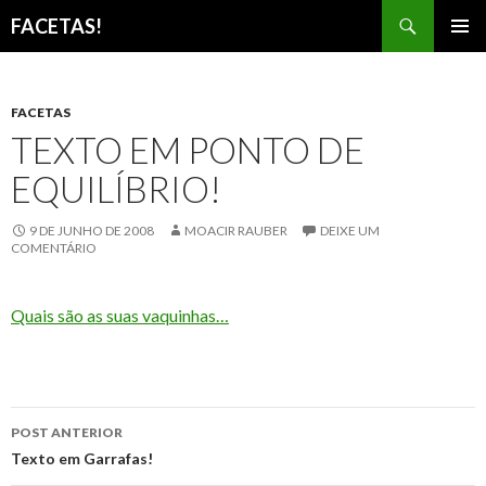
Pesquisar
FACETAS!
PULAR
MENU
PARA
PRINCI
O
CONTEÚDO
FACETAS
TEXTO EM PONTO DE
EQUILÍBRIO!
9 DE JUNHO DE 2008
MOACIR RAUBER
DEIXE UM
COMENTÁRIO
Quais são as suas vaquinhas…
Navegação
POST ANTERIOR
de
Texto em Garrafas!