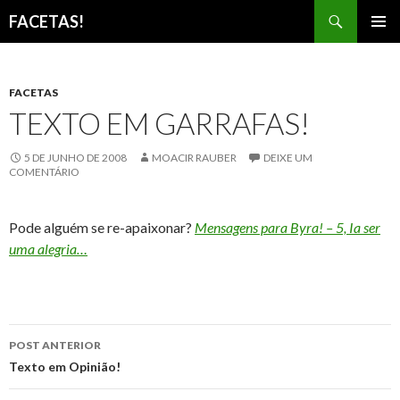
Pesquisar
FACETAS!
PULAR
MENU
PARA
PRINCI
O
CONTEÚDO
FACETAS
TEXTO EM GARRAFAS!
5 DE JUNHO DE 2008
MOACIR RAUBER
DEIXE UM
COMENTÁRIO
Pode alguém se re-apaixonar?
Mensagens para Byra! – 5, Ia ser
uma alegria…
Navegação
POST ANTERIOR
de
Texto em Opinião!