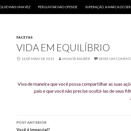
O CONTEÚDO
OLHE MAIS UMA VEZ
PERGUNTAR NÃO OFENDE
SUPERAÇÃO, A MARCA DO SE
FACETAS
VIDA EM EQUILÍBRIO
16 DE MAIO DE 2013
MOACIR RAUBER
DEIXE UM COMENT
Viva de maneira que você possa compartilhar as suas aç
pais e que você não precise ocultá-las de seus fil
Navegação
POST ANTERIOR
de
Você é imparcial?