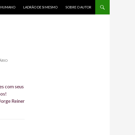
R HUMANO
LADRÃO DE SI MESMO
SOBRE O AUTOR
ÁRIO
ões com seus
hos!
Jorge Reiner