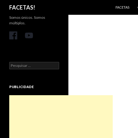
PULAR PARA 
Pesquisar
FACETAS!
FACETAS
Somos únicos. Somos
múltiplos.
Pesquisar
por:
PUBLICIDADE