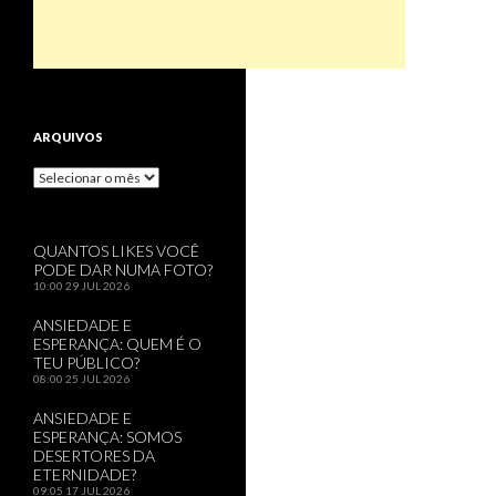
ARQUIVOS
Arquivos
QUANTOS LIKES VOCÊ
PODE DAR NUMA FOTO?
10:00
29 JUL 2026
ANSIEDADE E
ESPERANÇA: QUEM É O
TEU PÚBLICO?
08:00
25 JUL 2026
ANSIEDADE E
ESPERANÇA: SOMOS
DESERTORES DA
ETERNIDADE?
09:05
17 JUL 2026