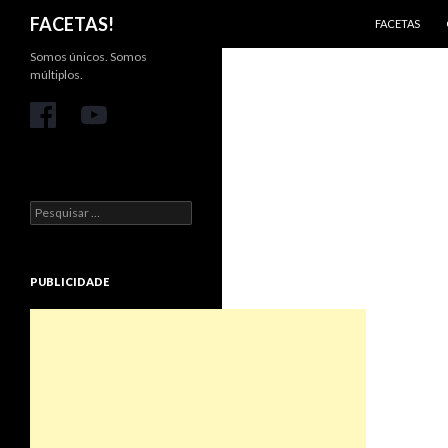
PULAR PARA 
Pesquisar
FACETAS!
FACETAS
Somos únicos. Somos
múltiplos.
Pesquisar
por:
PUBLICIDADE