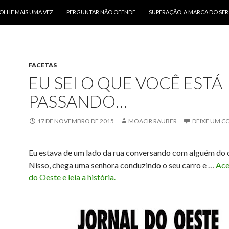
O CONTEÚDO
OLHE MAIS UMA VEZ
PERGUNTAR NÃO OFENDE
SUPERAÇÃO, A MARCA DO SE
FACETAS
EU SEI O QUE VOCÊ ESTÁ
PASSANDO…
17 DE NOVEMBRO DE 2015
MOACIR RAUBER
DEIXE UM C
Eu estava de um lado da rua conversando com alguém do o
Nisso, chega uma senhora conduzindo o seu carro e …
Ace
do Oeste e leia a história.