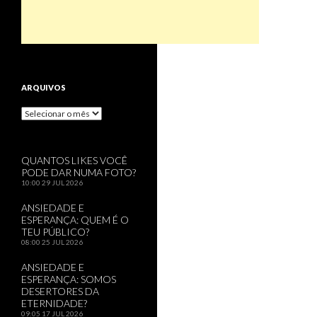
ARQUIVOS
Arquivos
QUANTOS LIKES VOCÊ
PODE DAR NUMA FOTO?
10:00
29 JUL 2026
ANSIEDADE E
ESPERANÇA: QUEM É O
TEU PÚBLICO?
08:00
25 JUL 2026
ANSIEDADE E
ESPERANÇA: SOMOS
DESERTORES DA
ETERNIDADE?
09:05
17 JUL 2026