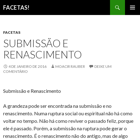
Pesquisar
FACETAS!
PULAR
MENU
PARA
PRINCI
O
CONTEÚDO
FACETAS
SUBMISSÃO E
RENASCIMENTO
4 DE JANEIRO DE 2016
MOACIR RAUBER
DEIXE UM
COMENTÁRIO
Submissão e Renascimento
A grandeza pode ser encontrada na submissão e no
renascimento. Numa ruptura social ou espiritual não há como
voltar no tempo. Não há como reviver o passado feliz, porque
ele é passado. Porém, a submissão na ruptura pode gerar o
renascimento. É o renascimento não do antigo, mas de algo