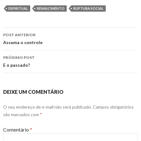
ESPIRITUAL
RENASCIMENTO
RUPTURA SOCIAL
Navegação
POST ANTERIOR
de
Assuma o controle
posts
PRÓXIMO POST
E o passado?
DEIXE UM COMENTÁRIO
O seu endereço de e-mail não será publicado.
Campos obrigatórios
são marcados com
*
Comentário
*