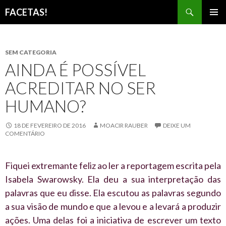
Pesquisar
FACETAS!
PULAR
MENU
PARA
PRINCI
O
CONTEÚDO
SEM CATEGORIA
AINDA É POSSÍVEL
ACREDITAR NO SER
HUMANO?
18 DE FEVEREIRO DE 2016
MOACIR RAUBER
DEIXE UM
COMENTÁRIO
Fiquei extremante feliz ao ler a reportagem escrita pela
Isabela Swarowsky. Ela deu a sua interpretação das
palavras que eu disse. Ela escutou as palavras segundo
a sua visão de mundo e que a levou e a levará a produzir
ações. Uma delas foi a iniciativa de escrever um texto