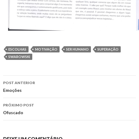
ESCOLHAS
MOTIVAÇÃO
SER HUMANO
SUPERAÇÃO
SWAROWSKI
Navegação
POST ANTERIOR
de
Emoções
posts
PRÓXIMO POST
Ofuscado
DEIXE UM COMENTÁRIO