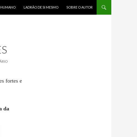
R HUMANO
LADRÃO DE SI MESMO
SOBRE O AUTOR
ES
ÁRIO
s fortes e
a da