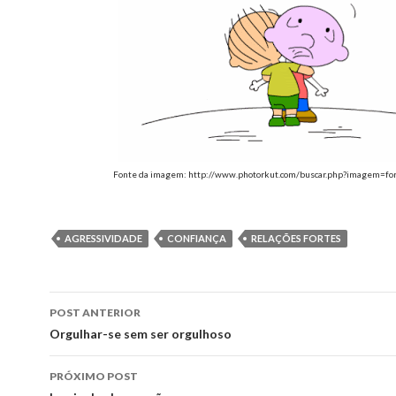
Fonte da imagem: http://www.photorkut.com/buscar.php?imagem=fo
AGRESSIVIDADE
CONFIANÇA
RELAÇÕES FORTES
Navegação
POST ANTERIOR
de
Orgulhar-se sem ser orgulhoso
posts
PRÓXIMO POST