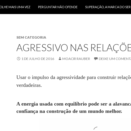
O CONTEÚDO
OLHE MAIS UMA VEZ
PERGUNTAR NÃO OFENDE
SUPERAÇÃO, A MARCA DO SE
SEM CATEGORIA
AGRESSIVO NAS RELAÇÕ
1 DE JULHO DE 2016
MOACIR RAUBER
DEIXE UM COMENT
Usar o impulso da agressividade para construir relaçõe
verdadeiras.
A energia usada com equilíbrio pode ser a alavanc
confiança na construção de um mundo melhor.