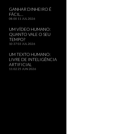
GANHAR DINHEIRO É
FÁCIL…
08:00
11 JUL 2026
UM VÍDEO HUMANO:
QUANTO VALE O SEU
TEMPO?
10:37
03 JUL 2026
UM TEXTO HUMANO:
LIVRE DE INTELIGÊNCIA
ARTIFICIAL
11:02
25 JUN 2026