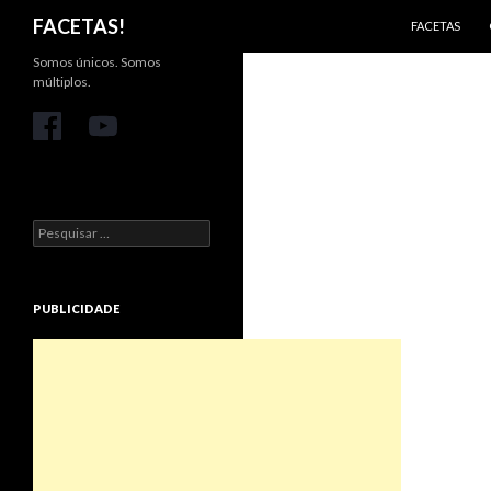
PULAR PARA 
Pesquisar
FACETAS!
FACETAS
Somos únicos. Somos
múltiplos.
Pesquisar
por:
PUBLICIDADE