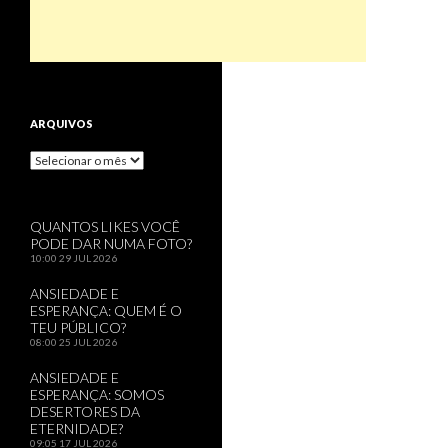
ARQUIVOS
Arquivos
QUANTOS LIKES VOCÊ
PODE DAR NUMA FOTO?
10:00
29 JUL 2026
ANSIEDADE E
ESPERANÇA: QUEM É O
TEU PÚBLICO?
08:00
25 JUL 2026
ANSIEDADE E
ESPERANÇA: SOMOS
DESERTORES DA
ETERNIDADE?
09:05
17 JUL 2026