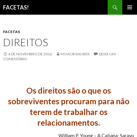
Pesquisar
FACETAS!
PULAR
MENU
PARA
PRINCI
O
CONTEÚDO
FACETAS
DIREITOS
6 DE NOVEMBRO DE 2016
MOACIR RAUBER
DEIXE UM
COMENTÁRIO
Os direitos são o que os
sobreviventes procuram para não
terem de trabalhar os
relacionamentos.
William P. Young – A Cabana: Sarayu