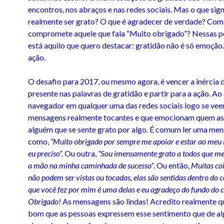
encontros, nos abraços e nas redes sociais. Mas o que sign
realmente ser grato? O que é agradecer de verdade? Com 
compromete aquele que fala “Muito obrigado”? Nessas p
está aquilo que quero destacar: gratidão não é só emoção
ação.
O desafio para 2017, ou mesmo agora, é vencer a inércia
presente nas palavras de gratidão e partir para a ação. Ao 
navegador em qualquer uma das redes sociais logo se ve
mensagens realmente tocantes e que emocionam quem as 
alguém que se sente grato por algo. É comum ler uma m
como,
“Muito obrigado por sempre me apoiar e estar ao meu
eu preciso”.
Ou outra,
“Sou imensamente grato a todos que m
a mão na minha caminhada de sucesso”
. Ou então,
Muitas coi
não podem ser vistas ou tocadas, elas são sentidas dentro do 
que você fez por mim é uma delas e eu agradeço do fundo do 
Obrigado!
As mensagens são lindas! Acredito realmente q
bom que as pessoas expressem esse sentimento que de a