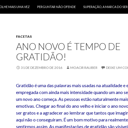
O CONTEÚDO
OLHE MAIS UMA VEZ
PERGUNTAR NÃO OFENDE
SUPERAÇÃO, A MARCA DO SE
FACETAS
ANO NOVO É TEMPO DE
GRATIDÃO!
31 DE DEZEMBRO DE 2016
MOACIR RAUBER
DEIXE UM C
Gratidão é uma das palavras mais usadas na atualidade e e
empregada com ainda mais intensidade quando um ano se f
um novo ano começa. As pessoas estão naturalmente mais 
emotivas. Chegar ao final do ano velho e iniciar o ano novo
ser gratos e a agradecer ao lembrar que tantos que imagi
aqui não o conseguiram. É um bom motivo para realmente
sentirmos assim. As manifestações de gratidão são visívei