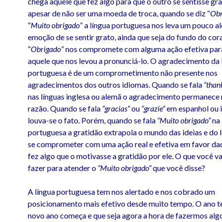
chega àquele que fez algo para que o outro se sentisse gr
apesar de não ser uma moeda de troca, quando se diz “
Obr
“
Muito
obrigado
” a língua portuguesa nos leva um pouco a
emoção de se sentir grato, ainda que seja do fundo do cor
“
Obrigado
” nos compromete com alguma ação efetiva pa
aquele que nos levou a pronunciá-lo. O agradecimento da 
portuguesa é de um comprometimento não presente nos
agradecimentos dos outros idiomas. Quando se fala
“than
nas línguas inglesa ou alemã o agradecimento permanece n
razão. Quando se fala
“gracias”
ou
“grazie”
em espanhol ou i
louva-se o fato. Porém, quando se fala
“Muito obrigado”
na 
portuguesa a gratidão extrapola o mundo das ideias e do 
se comprometer com uma ação real e efetiva em favor daq
fez algo que o motivasse a gratidão por ele. O que você v
fazer para atender o
“Muito obrigado”
que você disse?
A língua portuguesa tem nos alertado e nos cobrado um
posicionamento mais efetivo desde muito tempo. O ano t
novo ano começa e que seja agora a hora de fazermos algo