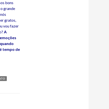
sos bons
 o grande
nós
r gratos,
eu vou fazer
ço?
A
s emoções
o quando
 é tempo de
ATO