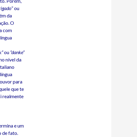
ato. Porém,
igado
” ou
lém da
ação. O
ra com
língua
k”
ou
“danke”
o nível da
taliano
língua
louvor para
uele que te
ai realmente
ermina e um
 de fato.