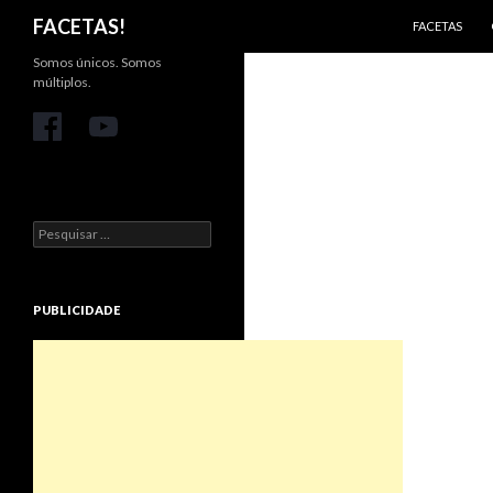
PULAR PARA 
Pesquisar
FACETAS!
FACETAS
Somos únicos. Somos
múltiplos.
Pesquisar
por:
PUBLICIDADE