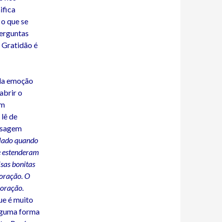
ifica
o que se
erguntas
. Gratidão é
 da emoção
abrir o
em
lê de
ensagem
 lado quando
e estenderam
sas bonitas
coração. O
coração.
ue é muito
lguma forma