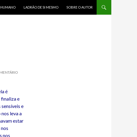
R HUMANO
LADRÃO DE SI MESMO
SOBRE O AUTOR
OMENTÁRIO
la é
inaliza e
sensíveis e
 nos leva a
navam estar
 nos
s nos