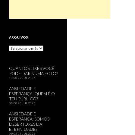
ARQUIVOS
Arquivos
QUANTOS LIKES VOCÊ
PODE DAR NUMA FOTO?
10:00
29 JUL 2026
ANSIEDADE E
ESPERANÇA: QUEM É O
TEU PÚBLICO?
08:00
25 JUL 2026
ANSIEDADE E
ESPERANÇA: SOMOS
DESERTORES DA
ETERNIDADE?
09:05
17 JUL 2026