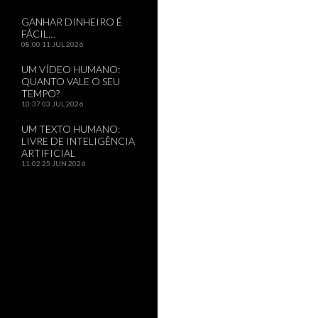
GANHAR DINHEIRO É
FÁCIL…
08:00
11 JUL 2026
UM VÍDEO HUMANO:
QUANTO VALE O SEU
TEMPO?
10:37
03 JUL 2026
UM TEXTO HUMANO:
LIVRE DE INTELIGÊNCIA
ARTIFICIAL
11:02
25 JUN 2026