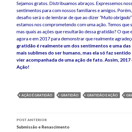
Sejamos gratos. Distribuamos abraços. Expressemos nos
sentimentos para com nossos familiares e amigos. Porém,
desafio será o de lembrar de que ao dizer
“Muito obrigado”
estamos nos comprometendo com uma ação. Temos que se
mas quais as ações que resultarão dessa gratidão? O que 
agora e em 2017 para demonstrar que realmente agrade
gratidão é realmente um dos sentimentos e uma da
mais sublimes do ser humano, mas ela só faz sentid
vier acompanhada de uma ação de fato. Assim, 2017
Ação!
AÇÃO É GRATIDÃO
GRATIDÃO
GRATIDÃO E AÇÃO
GR
Navegação
POST ANTERIOR
de
Submissão e Renascimento