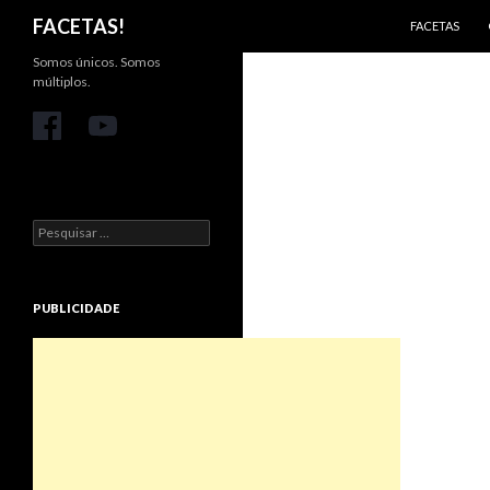
PULAR PARA 
Pesquisar
FACETAS!
FACETAS
Somos únicos. Somos
múltiplos.
Pesquisar
por:
PUBLICIDADE