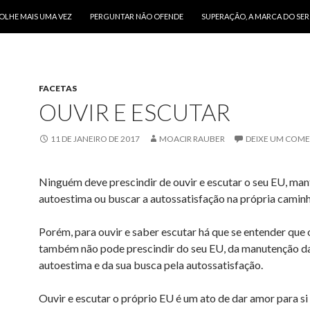
O CONTEÚDO
OLHE MAIS UMA VEZ
PERGUNTAR NÃO OFENDE
SUPERAÇÃO, A MARCA DO SE
FACETAS
OUVIR E ESCUTAR
11 DE JANEIRO DE 2017
MOACIR RAUBER
DEIXE UM COM
Ninguém deve prescindir de ouvir e escutar o seu EU, man
autoestima ou buscar a autossatisfação na própria camin
Porém, para ouvir e saber escutar há que se entender que 
também não pode prescindir do seu EU, da manutenção d
autoestima e da sua busca pela autossatisfação.
Ouvir e escutar o próprio EU é um ato de dar amor para s