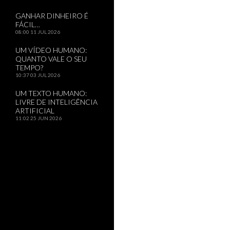
GANHAR DINHEIRO É
FÁCIL…
08:00
11 JUL 2026
UM VÍDEO HUMANO:
QUANTO VALE O SEU
TEMPO?
10:37
03 JUL 2026
UM TEXTO HUMANO:
LIVRE DE INTELIGÊNCIA
ARTIFICIAL
11:02
25 JUN 2026