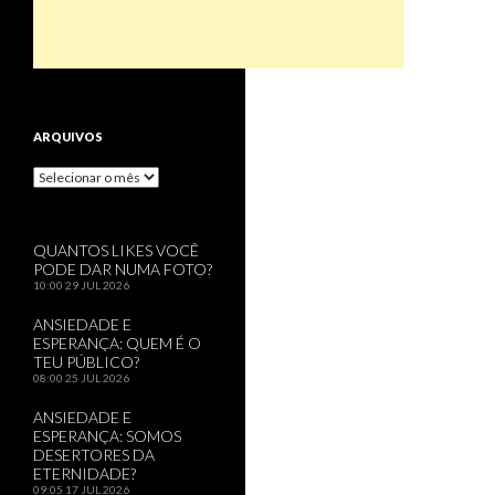
ARQUIVOS
Arquivos
QUANTOS LIKES VOCÊ
PODE DAR NUMA FOTO?
10:00
29 JUL 2026
ANSIEDADE E
ESPERANÇA: QUEM É O
TEU PÚBLICO?
08:00
25 JUL 2026
ANSIEDADE E
ESPERANÇA: SOMOS
DESERTORES DA
ETERNIDADE?
09:05
17 JUL 2026