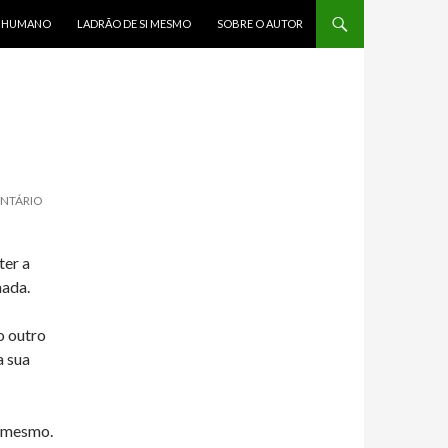
R HUMANO
LADRÃO DE SI MESMO
SOBRE O AUTOR
ENTÁRIO
ter a
hada.
o outro
a sua
i mesmo.