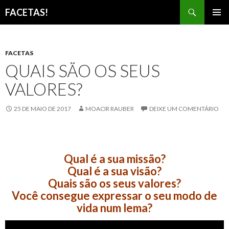
Pesquisar
FACETAS!
PULAR
MENU
PARA
PRINCI
O
CONTEÚDO
FACETAS
QUAIS SÃO OS SEUS
VALORES?
25 DE MAIO DE 2017
MOACIR RAUBER
DEIXE UM COMENTÁRIO
Qual é a sua missão?
Qual é a sua visão?
Quais são os seus valores?
Você consegue expressar o seu modo de
vida num lema?