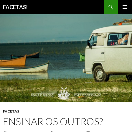
Pesquisar
FACETAS!
PULAR
MENU
PARA
PRINCI
O
CONTEÚDO
FACETAS
ENSINAR OS OUTROS?