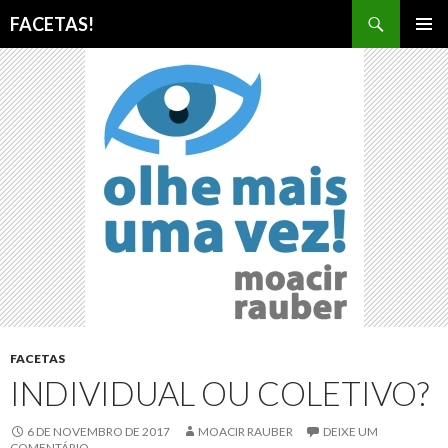
Pesquisar
FACETAS!
PULAR
MENU
PARA
PRINCI
O
CONTEÚDO
FACETAS
INDIVIDUAL OU COLETIVO?
6 DE NOVEMBRO DE 2017
MOACIR RAUBER
DEIXE UM
COMENTÁRIO