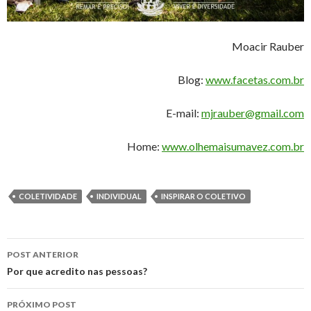
Moacir Rauber
Blog:
www.facetas.com.br
E-mail:
mjrauber@gmail.com
Home:
www.olhemaisumavez.com.br
COLETIVIDADE
INDIVIDUAL
INSPIRAR O COLETIVO
Navegação
POST ANTERIOR
de
Por que acredito nas pessoas?
posts
PRÓXIMO POST