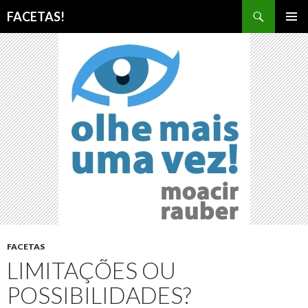
Pesquisar
FACETAS!
PULAR
MENU
PARA
PRINCI
O
CONTEÚDO
FACETAS
LIMITAÇÕES OU
POSSIBILIDADES?