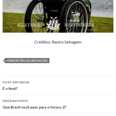
Créditos: Rastro Selvagem
ONDE ESTÃO AS LIMITAÇÕES
Navegação
POST ANTERIOR
de
É o final?
posts
PRÓXIMO POST
Que Brasil você quer para o futuro 2?