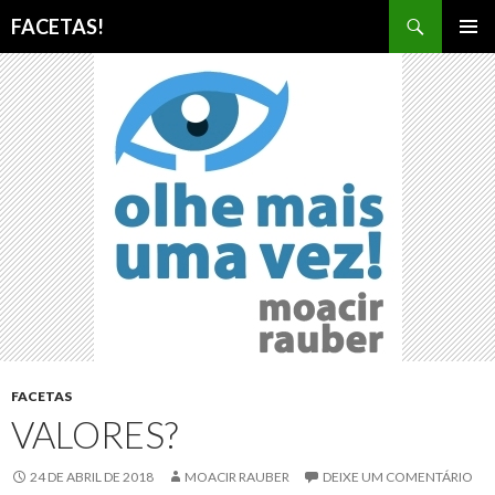
Pesquisar
FACETAS!
PULAR
MENU
PARA
PRINCI
O
CONTEÚDO
FACETAS
VALORES?
24 DE ABRIL DE 2018
MOACIR RAUBER
DEIXE UM COMENTÁRIO