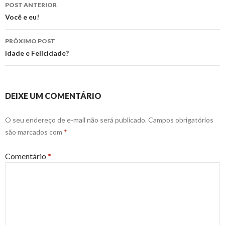
Navegação
POST ANTERIOR
de
Você e eu!
posts
PRÓXIMO POST
Idade e Felicidade?
DEIXE UM COMENTÁRIO
O seu endereço de e-mail não será publicado.
Campos obrigatórios
são marcados com
*
Comentário
*