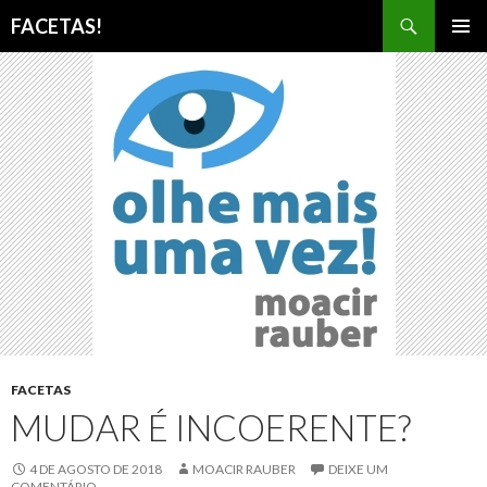
Pesquisar
FACETAS!
PULAR
MENU
PARA
PRINCI
O
CONTEÚDO
FACETAS
MUDAR É INCOERENTE?
4 DE AGOSTO DE 2018
MOACIR RAUBER
DEIXE UM
COMENTÁRIO