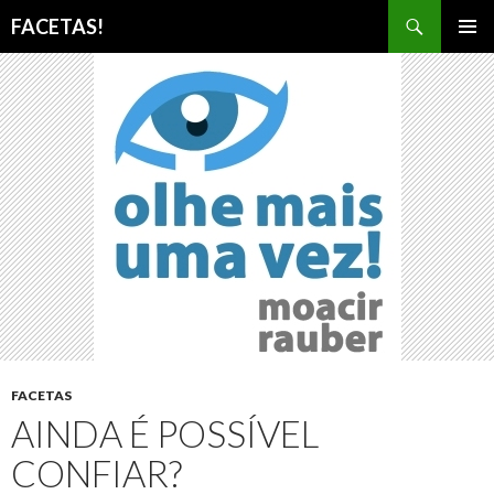
Pesquisar
FACETAS!
PULAR
MENU
PARA
PRINCI
O
CONTEÚDO
FACETAS
AINDA É POSSÍVEL
CONFIAR?