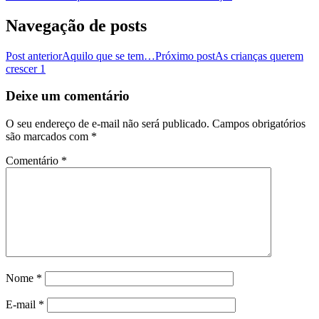
Navegação de posts
Post anterior
Aquilo que se tem…
Próximo post
As crianças querem
crescer 1
Deixe um comentário
O seu endereço de e-mail não será publicado.
Campos obrigatórios
são marcados com
*
Comentário
*
Nome
*
E-mail
*