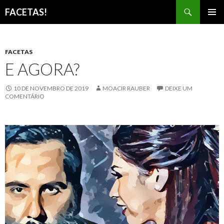
Pesquisar
FACETAS!
PULAR
MENU
PARA
PRINCI
O
CONTEÚDO
FACETAS
E AGORA?
10 DE NOVEMBRO DE 2019
MOACIR RAUBER
DEIXE UM
COMENTÁRIO