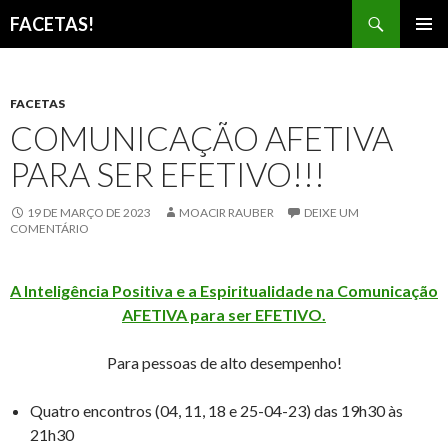
Pesquisar
FACETAS!
PULAR
MENU
PARA
PRINCI
O
CONTEÚDO
FACETAS
COMUNICAÇÃO AFETIVA
PARA SER EFETIVO!!!
19 DE MARÇO DE 2023
MOACIR RAUBER
DEIXE UM
COMENTÁRIO
A Inteligência Positiva e a Espiritualidade na Comunicação
AFETIVA para ser EFETIVO.
Para pessoas de alto desempenho!
Quatro encontros (04, 11, 18 e 25-04-23) das 19h30 às
21h30