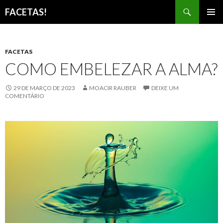
Pesquisar
FACETAS!
PULAR
MENU
PARA
PRINCI
O
CONTEÚDO
FACETAS
COMO EMBELEZAR A ALMA?
29 DE MARÇO DE 2023
MOACIR RAUBER
DEIXE UM
COMENTÁRIO