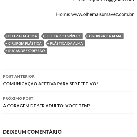
Home: www.olhemaisumavez.com.br
BELEZA DA ALMA
BELEZA DO ESPÍRITO
CIRURGIA DA ALMA
CIRURGIA PLÁSTICA
PLÁSTICA DA ALMA
RUGAS DE EXPRESSÃO
Navegação
POST ANTERIOR
de
COMUNICAÇÃO AFETIVA PARA SER EFETIVO!
posts
PRÓXIMO POST
A CORAGEM DE SER ADULTO: VOCÊ TEM?
DEIXE UM COMENTÁRIO