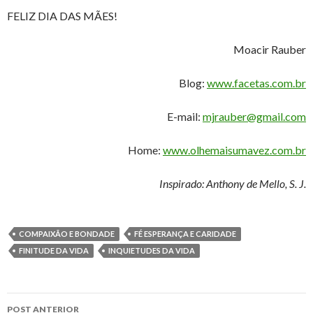
FELIZ DIA DAS MÃES!
Moacir Rauber
Blog:
www.facetas.com.br
E-mail:
mjrauber@gmail.com
Home:
www.olhemaisumavez.com.br
Inspirado: Anthony de Mello, S. J.
COMPAIXÃO E BONDADE
FÉ ESPERANÇA E CARIDADE
FINITUDE DA VIDA
INQUIETUDES DA VIDA
Navegação
POST ANTERIOR