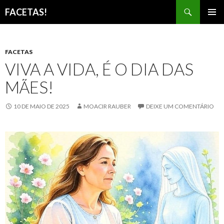
Pesquisar
FACETAS!
PULAR
MENU
PARA
PRINCI
O
CONTEÚDO
FACETAS
VIVA A VIDA, É O DIA DAS
MÃES!
10 DE MAIO DE 2025
MOACIR RAUBER
DEIXE UM COMENTÁRIO