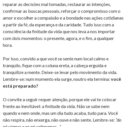
reparar as decisões mal tomadas, restaurar as intenções,
confirmar as buscas pessoais, reforçar o compromisso com o
amor e escolher a compaixão e a bondade nas ações cotidianas
a partir da fé, da esperança e da caridade. Tudo isso com a
consciência da finitude da vida que nos leva a nos importar
com dois momentos: o presente, agora, e o fim, a qualquer
hora.
Por isso, convido a que você se sente num local calmo e
tranquilo, fique com a coluna ereta, a cabeça erguida e
tranquilize a mente. Deixe-se levar pelo movimento da vida.
Lembre-se: num momento ela surge, noutro ela termina:
você
está preparado?
O convite a seguir requer atenção, porque ele vai te colocar
frente ao inevitável: a finitude da vida. Não se sabe nem
quando e nem onde, mas um dia tudo acaba, tudo para. Você
não respira, não enxerga, não ouve e não sente. Lembre-se:
“do
pó viemos e ao pó voltaremos…”.