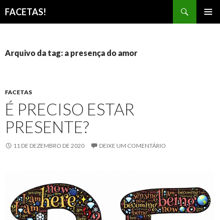
Pesquisar
FACETAS!
PULAR
MENU
PARA
PRINCI
O
CONTEÚDO
Arquivo da tag: a presença do amor
FACETAS
É PRECISO ESTAR
PRESENTE?
11 DE DEZEMBRO DE 2020
DEIXE UM COMENTÁRIO