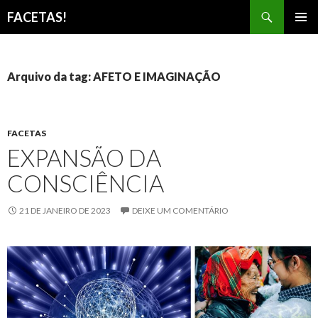
Pesquisar
FACETAS!
PULAR
MENU
PARA
PRINCI
O
CONTEÚDO
Arquivo da tag: AFETO E IMAGINAÇÃO
FACETAS
EXPANSÃO DA
CONSCIÊNCIA
21 DE JANEIRO DE 2023
DEIXE UM COMENTÁRIO