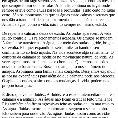
em águas de um lago sereno. As amizades seguem sendo as mesmas
que sempre foram sem marolas. A família continua no lugar onde
sempre esteve como águas paradas e profundas. Tudo certo no lugar
certo. São os momentos em que as águas estão calmas e serenas que
nos dão a tranquilidade para as tormentas que também aparecem.
Afinal, a água, como a vida, não fica sempre no mesmo estado.
De repente a calmaria deixa de existir. As ondas aparecem. A vida
sai do controle. Os relacionamentos acabam. Os amigos se mudam.
A família se transforma. A água, por meio das ondas, agride, briga e
se revolta. Ela quer expandir os seus limites achando o seu
confinamento ao leito injusto. Na vida acontece algo semelhante. O
conforto da calmaria se modifica no movimento natural da vida. Às
vezes agredimos, machucamos e choramos. Queremos mais dos
nossos relacionamentos. Buscamos ampliar o nosso número de
amigos. Aspiramos uma família mais completa. Desejamos expandir
as nossas experiências para além do que calmaria pode nos oferecer.
O agito das ondas, assim como as mudanças da vida, podem nos
proporcionar prazer.
É disso que vem a fluidez. A fluidez é o estado intermediário entre a
calmaria e a agitação. As águas não ficam estáticas feito uma lagoa.
Elas também não ficam agressivas feito as ondas de um mar revolto.
As águas fluídas escorrem, contornam e seguem o seu caminho.
Elas sabem para onde vão. As águas fluídas, assim como as vidas