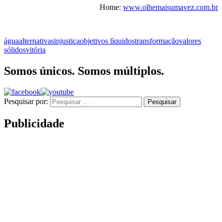
Home:
www.olhemaisumavez.com.br
água
alternativas
injustiça
objetivos líquidos
transformação
valores
sólidos
vitória
Somos únicos. Somos múltiplos.
Pesquisar por:
Publicidade