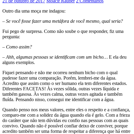
21 de outubro de 2017
Moacir Rauber
2 Comentários
Outro dia uma moça me indagou:
– Se você fosse fazer uma metáfora de você mesmo, qual seria?
Fui pego de surpresa. Como não soube o que responder, fiz uma
pergunta:
– Como assim?
– Ahh, algumas pessoas se identificam com um bicho…
E ela deu
alguns exemplos.
Fiquei pensando e não me ocorreu nenhum bicho com o qual
pudesse fazer uma comparação. Porém, lembrei-me da água.
Acredito que assim como o ser humano ela tem diferentes estados.
Diferentes FACETAS! Às vezes sólida, outras vezes líquida e
também gasosa. Às vezes calma, outras vezes agitada e também
fluída. Pensando nisso, consegui me identificar com a água.
Quando penso nos meus valores, entre eles o respeito e a confiança,
comparo-me com a solidez da água quando ela é gelo. Com a frieza
do caráter que não tem dúvidas eu confio nas pessoas com as quais
convivo. Quando não é possível confiar deixo de conviver, porque
acredito também ser uma forma de respeitar a diferença que há entre