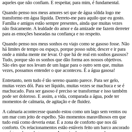
aqueles que não confiam. E respeitar, para mim, é fundamental.
Quando penso nos meus amores sei que de água sólida logo me
transformo em água líquida. Derreto-me para aquilo que eu gosto.
Família e amigos estão sempre presentes, ainda que muitas vezes
não fisicamente. A lealdade do amor e da amizade me fazem derreter
para as emoções baseadas na confiança e no respeito.
Quando penso nos meus sonhos eu viajo como se gasoso fosse. Não
há limites de tempo ou espaço, porque posso subir, descer e ir para
onde a minha mente me levar. O que há de real em sonhos gasosos?
Tudo, porque são os sonhos que dão forma aos nossos objetivos.
São eles que nos levam de um lugar para o outro sem que, muitas
vezes, possamos entender o que aconteceu. É a água gasosa!
Entretanto, nem tudo é tão sereno quanto parece. Para ser gelo,
muitas vezes dói. Para ser líquido, muitas vezes se machuca e se é
machucado. Para ser gasoso é preciso se transformar e isso também
pode ser doloroso. E assim, a vida, comparada a água, pode ter
momentos de calmaria, de agitação e de fluidez.
A calmaria acontecesse quando estou como um lago sem ventos ou
um mar com jeito de espelho. São momentos maravilhosos em que
tudo está como deveria estar. É a zona de conforto que nos dá
conforto. Os relacionamentos estão estáveis feito um barco ancorado