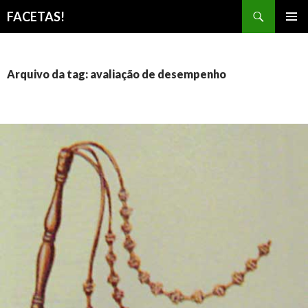
Pesquisar
FACETAS!
PULAR
MENU
PARA
PRINCI
O
CONTEÚDO
Arquivo da tag: avaliação de desempenho