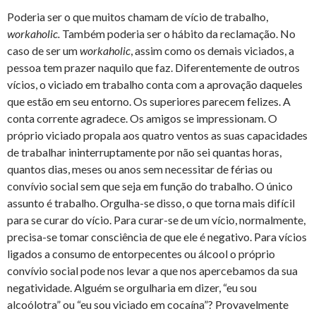
Poderia ser o que muitos chamam de vício de trabalho,
workaholic.
Também poderia ser o hábito da reclamação. No
caso de ser um
workaholic
, assim como os demais viciados, a
pessoa tem prazer naquilo que faz. Diferentemente de outros
vícios, o viciado em trabalho conta com a aprovação daqueles
que estão em seu entorno. Os superiores parecem felizes. A
conta corrente agradece. Os amigos se impressionam. O
próprio viciado propala aos quatro ventos as suas capacidades
de trabalhar ininterruptamente por não sei quantas horas,
quantos dias, meses ou anos sem necessitar de férias ou
convívio social sem que seja em função do trabalho. O único
assunto é trabalho. Orgulha-se disso, o que torna mais difícil
para se curar do vício. Para curar-se de um vício, normalmente,
precisa-se tomar consciência de que ele é negativo. Para vícios
ligados a consumo de entorpecentes ou álcool o próprio
convívio social pode nos levar a que nos apercebamos da sua
negatividade. Alguém se orgulharia em dizer, “eu sou
alcoólotra” ou “eu sou viciado em cocaína”? Provavelmente