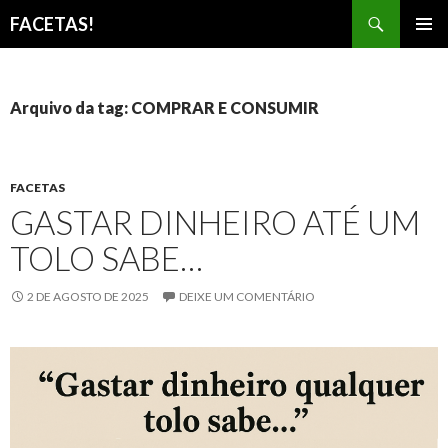
Pesquisar
FACETAS!
PULAR
MENU
PARA
PRINCI
O
CONTEÚDO
Arquivo da tag: COMPRAR E CONSUMIR
FACETAS
GASTAR DINHEIRO ATÉ UM
TOLO SABE…
2 DE AGOSTO DE 2025
DEIXE UM COMENTÁRIO