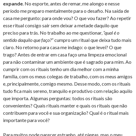
expande
. No esporte, antes de remar, me alongo e nesse
período me preparo mentalmente para o desafio. Na saída de
casa me pergunto: para onde vou? O que vou fazer? Ao repetir
esse ritual consigo sair sem deixar a metade daquilo que
preciso para trás. No trabalho ao me questionar,
“qual é o
sentido daquilo que faço?
” cumpro um ritual que deixa tudo mais
claro. No retorno para casa me indago: o que levei? O que
trago? Antes de entrar em casa faço uma limpeza emocional
para não contaminar um ambiente que é sagrado para mim. Ao
cumprir com os rituais tenho um dia melhor com a minha
família, com os meus colegas de trabalho, com os meus amigos
e, principalmente, comigo mesmo. Desse modo, com os rituais
tudo fica mais sereno, tranquilo e produtivo com relação aquilo
que importa. Algumas perguntas: todos os rituais são
convenientes? Quais rituais manter e quais os rituais que não
contribuem para você e sua organização? Qual é o ritual mais
importante para você?
Para muitos pode parecer estranho, até piegas, mas o meu