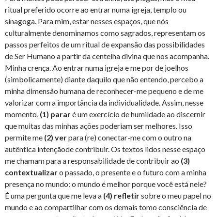
ritual preferido ocorre ao entrar numa igreja, templo ou
sinagoga. Para mim, estar nesses espaços, que nós
culturalmente denominamos como sagrados, representam os
passos perfeitos de um ritual de expansão das possibilidades
de Ser Humano a partir da centelha divina que nos acompanha.
Minha crença. Ao entrar numa igreja e me por de joelhos
(simbolicamente) diante daquilo que não entendo, percebo a
minha dimensão humana de reconhecer-me pequeno e de me
valorizar com a importância da individualidade. Assim, nesse
momento,
(1)
parar
é um exercício de humildade ao discernir
que muitas das minhas ações poderiam ser melhores. Isso
permite me
(2)
ver
para (re) conectar-me com o outro na
autêntica intençãode contribuir. Os textos lidos nesse espaço
me chamam para a responsabilidade de contribuir ao
(3)
contextualizar
o passado, o presente e o futuro com a minha
presença no mundo: o mundo é melhor porque você está nele?
É uma pergunta que me leva a
(4) refletir
sobre o meu papel no
mundo e ao compartilhar com os demais tomo consciência de