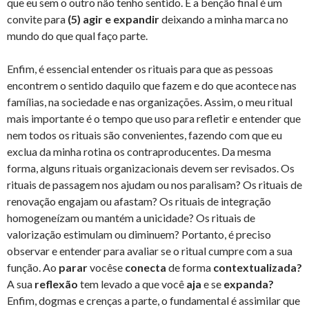
que eu sem o outro não tenho sentido. E a benção final é um
convite para
(5) agir e expandir
deixando a minha marca no
mundo do que qual faço parte.
Enfim, é essencial entender os rituais para que as pessoas
encontrem o sentido daquilo que fazem e do que acontece nas
famílias, na sociedade e nas organizações. Assim, o meu ritual
mais importante é o tempo que uso para refletir e entender que
nem todos os rituais são convenientes, fazendo com que eu
exclua da minha rotina os contraproducentes. Da mesma
forma, alguns rituais organizacionais devem ser revisados. Os
rituais de passagem nos ajudam ou nos paralisam? Os rituais de
renovação engajam ou afastam? Os rituais de integração
homogeneízam ou mantém a unicidade? Os rituais de
valorização estimulam ou diminuem? Portanto, é preciso
observar e entender para avaliar se o ritual cumpre com a sua
função. Ao
parar
vocêse
conecta
de forma
contextualizada?
A sua
reflexão
tem levado a que você
aja
e se
expanda?
Enfim, dogmas e crenças a parte, o fundamental é assimilar que