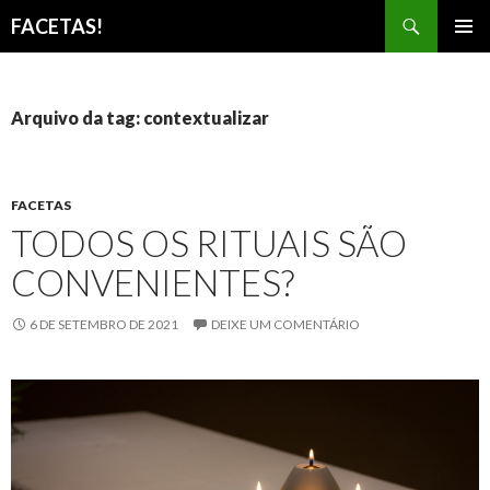
Pesquisar
FACETAS!
PULAR
MENU
PARA
PRINCI
O
CONTEÚDO
Arquivo da tag: contextualizar
FACETAS
TODOS OS RITUAIS SÃO
CONVENIENTES?
6 DE SETEMBRO DE 2021
DEIXE UM COMENTÁRIO