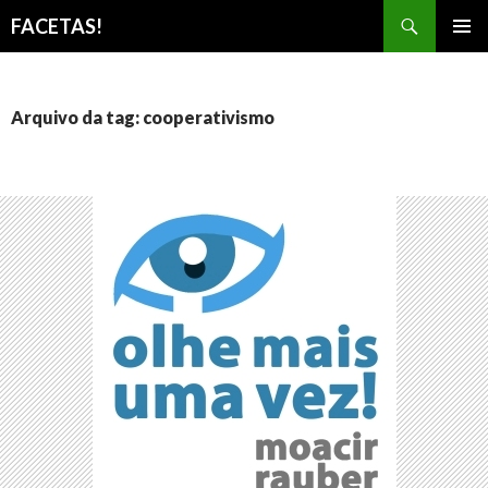
Pesquisar
FACETAS!
PULAR
MENU
PARA
PRINCI
O
CONTEÚDO
Arquivo da tag: cooperativismo