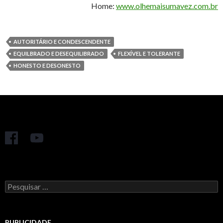
Home:
www.olhemaisumavez.com.br
AUTORITÁRIO E CONDESCENDENTE
EQUILBRADO E DESEQUILIBRADO
FLEXÍVEL E TOLERANTE
HONESTO E DESONESTO
Pesquisar
por:
PUBLICIDADE