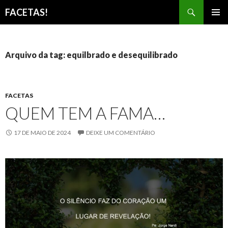
Pesquisar
FACETAS!
PULAR
MENU
PARA
PRINCI
O
CONTEÚDO
Arquivo da tag: equilbrado e desequilibrado
FACETAS
QUEM TEM A FAMA…
17 DE MAIO DE 2024
DEIXE UM COMENTÁRIO