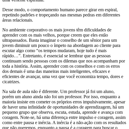
Desse modo, o comportamento humano parece girar em espiral,
repetindo padrões e tropeçando nas mesmas pedras em diferentes
áreas relacionais.
No ambiente corporativo os mais jovens têm dificuldades de
aprender com os mais velhos, porque creem que eles estão
ultrapassados. Basta imaginar o conselho de um sênior para um
jovem diminuir um pouco o ímpeto na abordagem ao cliente para
escutar algo como “os tempos mudaram, hoje tudo é mais
rápido…”. Entretanto, é essencial se lembrar que as pessoas
continuam sendo pessoas com os dilemas que nos acompanham por
toda a história. Assim, aprender com os conselhos e com os erros
dos demais é uma das maneiras mais inteligentes, eficazes e
eficientes de avançar, uma vez que você economiza tempo, dores e
cicatrizes.
Na sala de aula não é diferente. Um professor já foi um aluno,
porém um aluno ainda não foi um professor. Por isso, enquanto a
maioria insiste em cometer os próprios erros impulsivamente, apesar
de haver uma infinidade de oportunidades de aprendizagem, há um
pequeno grupo que observa, escuta, estuda, aprende e avança com
coragem. Note-se, há uma diferença entre impulso e coragem, assim
como entre pausa e inércia. A inércia é a não-ação com os resultados
que não queremos, enquanto a pausa é a coragem para buscar o