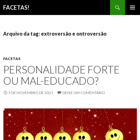
Pesquisar
FACETAS!
PULAR
MENU
PARA
PRINCI
O
CONTEÚDO
Arquivo da tag: extroversão e ontroversão
FACETAS
PERSONALIDADE FORTE
OU MAL-EDUCADO?
5 DE NOVEMBRO DE 2021
DEIXE UM COMENTÁRIO