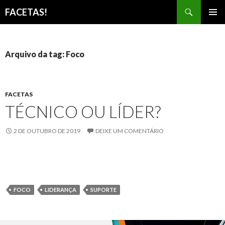
Pesquisar
FACETAS!
PULAR
MENU
PARA
PRINCI
O
CONTEÚDO
Arquivo da tag: Foco
FACETAS
TÉCNICO OU LÍDER?
2 DE OUTUBRO DE 2019
DEIXE UM COMENTÁRIO
FOCO
LIDERANÇA
SUPORTE