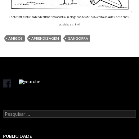
Fonte: http://atividadesdealfabetizacaodatialiu.blogspot.de/2015/02/volta-as-aulas-desenhos-
atividades.html
AMIGOS
APRENDIZAGEM
GANGORRA
Pesquisar
por:
PUBLICIDADE