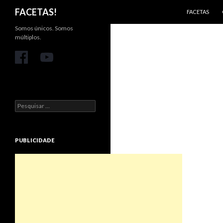
PULAR PARA 
Pesquisar
FACETAS!
FACETAS
Somos únicos. Somos
múltiplos.
Pesquisar
por:
PUBLICIDADE