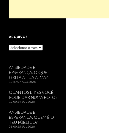
ARQUIVOS
Arquivos
ANSIEDADE E
EPSERANÇA: O QUE
GRITA A TUA ALMA?
10:57
07 AGO 2026
QUANTOS LIKES VOCÊ
PODE DAR NUMA FOTO?
10:00
29 JUL 2026
ANSIEDADE E
ESPERANÇA: QUEM É O
TEU PÚBLICO?
08:00
25 JUL 2026