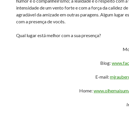
humor e o companheirismo; a lealdade e o respeito com a 
intensidade de um vento forte e com a força da calidez de
agradável da amizade em outras paragens. Algum lugar e
com a presença de vocês.
Qual lugar está melhor com a sua presença?
Mo
Blog:
www.fac
E-mail:
mjrauber
Home:
www.olhemaisuma
I