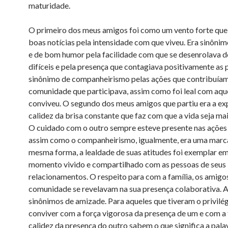
maturidade.
O primeiro dos meus amigos foi como um vento forte que
boas notícias pela intensidade com que viveu. Era sinônim
e de bom humor pela facilidade com que se desenrolava d
difíceis e pela presença que contagiava positivamente as 
sinônimo de companheirismo pelas ações que contribuíam
comunidade que participava, assim como foi leal com aqu
conviveu. O segundo dos meus amigos que partiu era a ex
calidez da brisa constante que faz com que a vida seja ma
O cuidado com o outro sempre esteve presente nas ações 
assim como o companheirismo, igualmente, era uma marca
mesma forma, a lealdade de suas atitudes foi exemplar e
momento vivido e compartilhado com as pessoas de seus
relacionamentos. O respeito para com a família, os amigos
comunidade se revelavam na sua presença colaborativa.
sinônimos de amizade. Para aqueles que tiveram o privilé
conviver com a força vigorosa da presença de um e com a 
calidez da presença do outro sabem o que significa a pa