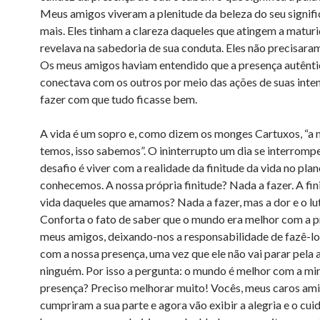
Meus amigos viveram a plenitude da beleza do seu signifi
mais. Eles tinham a clareza daqueles que atingem a matur
revelava na sabedoria de sua conduta. Eles não precisaram
Os meus amigos haviam entendido que a presença autênti
conectava com os outros por meio das ações de suas inte
fazer com que tudo ficasse bem.
A vida é um sopro e, como dizem os monges Cartuxos, “a m
temos, isso sabemos”. O ininterrupto um dia se interrompe
desafio é viver com a realidade da finitude da vida no pla
conhecemos. A nossa própria finitude? Nada a fazer. A fin
vida daqueles que amamos? Nada a fazer, mas a dor e o lut
Conforta o fato de saber que o mundo era melhor com a 
meus amigos, deixando-nos a responsabilidade de fazê-l
com a nossa presença, uma vez que ele não vai parar pela 
ninguém. Por isso a pergunta: o mundo é melhor com a mi
presença? Preciso melhorar muito! Vocês, meus caros ami
cumpriram a sua parte e agora vão exibir a alegria e o cu