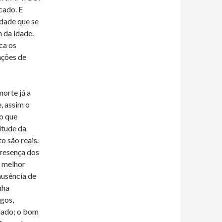
cado. E
idade que se
 da idade.
ca os
nções de
orte já a
, assim o
no que
itude da
o são reais.
presença dos
o melhor
ausência de
nha
gos,
idado; o bom