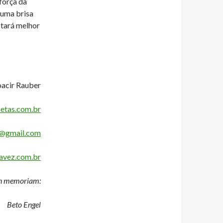
força da
 uma brisa
stará melhor
acir Rauber
etas.com.br
@gmail.com
vez.com.br
n memoriam:
Beto Engel