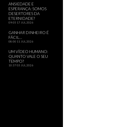
ANSIEDADE E
ESPERANÇA: SOMOS
DESERTORES DA
ETERNIDADE?
09:05
17 JUL 2026
GANHAR DINHEIRO É
FÁCIL…
08:00
11 JUL 2026
UM VÍDEO HUMANO:
QUANTO VALE O SEU
TEMPO?
10:37
03 JUL 2026