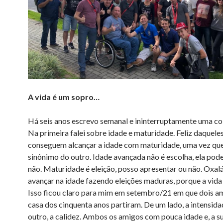
A vida é um sopro…
Há seis anos escrevo semanal e ininterruptamente uma col
Na primeira falei sobre idade e maturidade. Feliz daquele
conseguem alcançar a idade com maturidade, uma vez qu
sinônimo do outro. Idade avançada não é escolha, ela pod
não. Maturidade é eleição, posso apresentar ou não. Oxal
avançar na idade fazendo eleições maduras, porque a vida
Isso ficou claro para mim em setembro/21 em que dois a
casa dos cinquenta anos partiram. De um lado, a intensida
outro, a calidez. Ambos os amigos com pouca idade e, a s