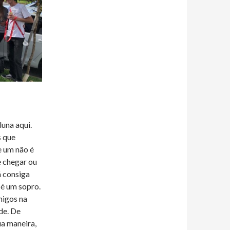
una aqui.
s que
e um não é
e chegar ou
á consiga
 é um sopro.
migos na
de. De
ua maneira,