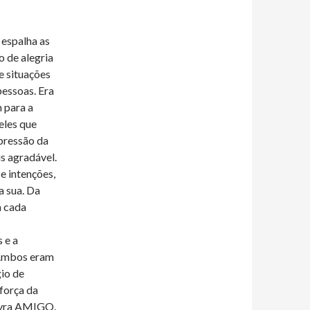
 espalha as
o de alegria
e situações
pessoas. Era
 para a
eles que
pressão da
is agradável.
e intenções,
 sua. Da
m cada
 e a
 Ambos eram
gio de
força da
lavra AMIGO.