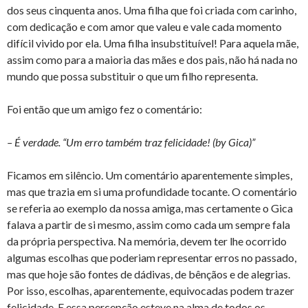
dos seus cinquenta anos. Uma filha que foi criada com carinho,
com dedicação e com amor que valeu e vale cada momento
difícil vivido por ela. Uma filha insubstituível! Para aquela mãe,
assim como para a maioria das mães e dos pais, não há nada no
mundo que possa substituir o que um filho representa.
Foi então que um amigo fez o comentário:
– É verdade. “Um erro também traz felicidade! (by Gica)”
Ficamos em silêncio. Um comentário aparentemente simples,
mas que trazia em si uma profundidade tocante. O comentário
se referia ao exemplo da nossa amiga, mas certamente o Gica
falava a partir de si mesmo, assim como cada um sempre fala
da própria perspectiva. Na memória, devem ter lhe ocorrido
algumas escolhas que poderiam representar erros no passado,
mas que hoje são fontes de dádivas, de bênçãos e de alegrias.
Por isso, escolhas, aparentemente, equivocadas podem trazer
felicidade. E essa percepção esteve na alma de todos os