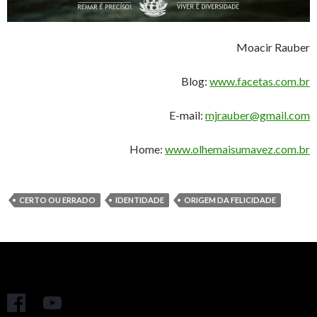
Moacir Rauber
Blog:
www.facetas.com.br
E-mail:
mjrauber@gmail.com
Home:
www.olhemaisumavez.com.br
CERTO OU ERRADO
IDENTIDADE
ORIGEM DA FELICIDADE