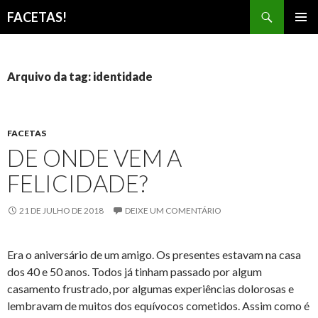
Pesquisar
FACETAS!
PULAR
MENU
PARA
PRINCI
O
CONTEÚDO
Arquivo da tag: identidade
FACETAS
DE ONDE VEM A
FELICIDADE?
21 DE JULHO DE 2018
DEIXE UM COMENTÁRIO
Era o aniversário de um amigo. Os presentes estavam na casa
dos 40 e 50 anos. Todos já tinham passado por algum
casamento frustrado, por algumas experiências dolorosas e
lembravam de muitos dos equívocos cometidos. Assim como é