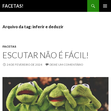
Pesquisar
FACETAS!
PULAR
MENU
PARA
PRINCI
O
CONTEÚDO
Arquivo da tag: inferir e deduzir
FACETAS
ESCUTAR NÃO É FÁCIL!
24 DE FEVEREIRO DE 2024
DEIXE UM COMENTÁRIO