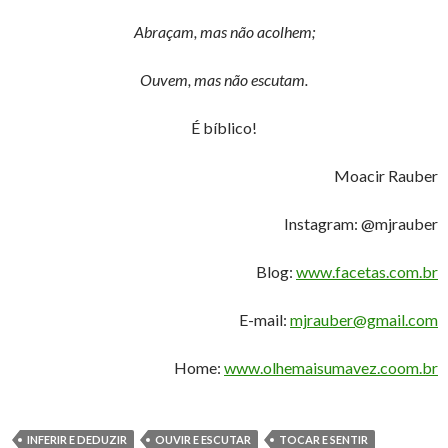
Abraçam, mas não acolhem;
Ouvem, mas não escutam.
É bíblico!
Moacir Rauber
Instagram: @mjrauber
Blog:
www.facetas.com.br
E-mail:
mjrauber@gmail.com
Home:
www.olhemaisumavez.coom.br
INFERIR E DEDUZIR
OUVIR E ESCUTAR
TOCAR E SENTIR