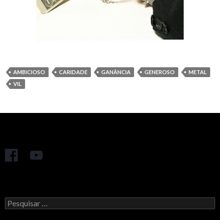
AMBICIOSO
CARIDADE
GANÂNCIA
GENEROSO
METAL
VIL
Pesquisar
por: