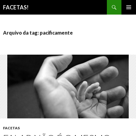
Pesquisar
FACETAS!
PULAR
MENU
PARA
PRINCI
O
CONTEÚDO
Arquivo da tag: pacificamente
FACETAS