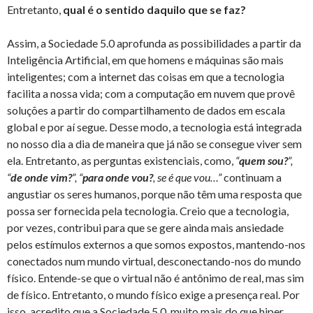
Entretanto,
qual é o sentido daquilo que se faz?
Assim, a Sociedade 5.0 aprofunda as possibilidades a partir da
Inteligência Artificial, em que homens e máquinas são mais
inteligentes; com a internet das coisas em que a tecnologia
facilita a nossa vida; com a computação em nuvem que provê
soluções a partir do compartilhamento de dados em escala
global e por aí segue. Desse modo, a tecnologia está integrada
no nosso dia a dia de maneira que já não se consegue viver sem
ela. Entretanto, as perguntas existenciais, como,
“
quem sou?
”,
“
de onde vim?
”, “
para onde vou?
, se é que vou…”
continuam a
angustiar os seres humanos, porque não têm uma resposta que
possa ser fornecida pela tecnologia. Creio que a tecnologia,
por vezes, contribui para que se gere ainda mais ansiedade
pelos estímulos externos a que somos expostos, mantendo-nos
conectados num mundo virtual, desconectando-nos do mundo
físico. Entende-se que o virtual não é antônimo de real, mas sim
de físico. Entretanto, o mundo físico exige a presença real. Por
isso, acredito que a Sociedade 5.0, muito mais do que hiper