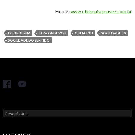
Home:
www.olhemaisumavez.com.br
DE ONDE VIM
PARA ONDE VOU
QUEM SOU
SOCIEDADE 5.0
SOCIEDADE DO SENTIDO
Pesquisar
por: