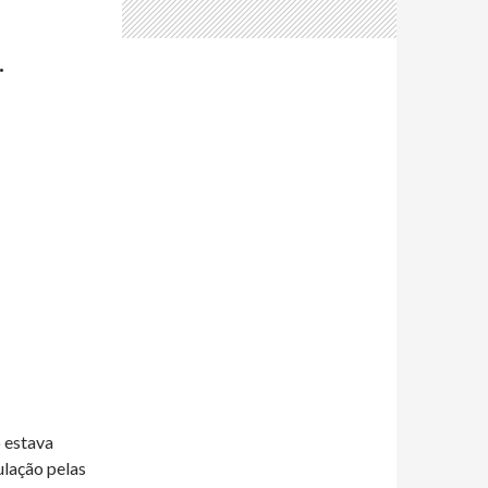
…
o estava
ulação pelas