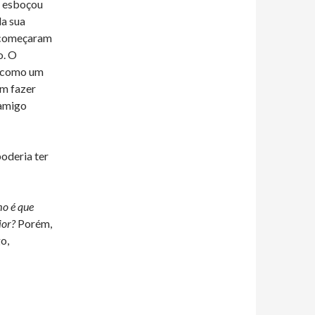
e esboçou
la sua
s começaram
o. O
e como um
em fazer
 amigo
oderia ter
o é que
ior?
Porém,
o,