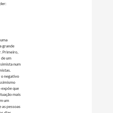
der:
a uma
a grande
. Primeiro,
o de um
ssimista num
istas.
r o negativo
essimismo
o expõe que
ituação mais
com um
e as pessoas
os dias