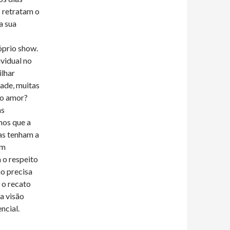
s retratam o
a sua
óprio show.
ividual no
ilhar
ade, muitas
no amor?
as
mos que a
as tenham a
um
 o respeito
no precisa
 o recato
a visão
ncial.