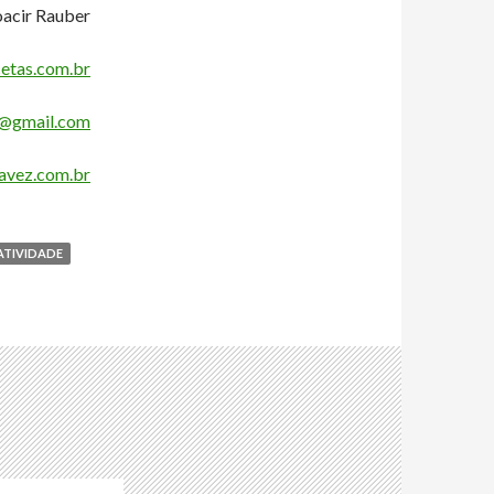
acir Rauber
etas.com.br
@gmail.com
vez.com.br
ATIVIDADE