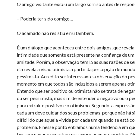
O amigo visitante exibiu um largo sorriso antes de respon
– Poderia ter sido comigo…
O acamado não resistiu e riu também.
É um diálogo que aconteceu entre dois amigos, que revel
intimidade que somente está presente na confiança de um
amizade. Porém, a observação tem lá as suas razões de ser
ela revela a visão otimista a partir da percepção de mund
pessimista. Acredito ser interessante a observação do pe
momento em que todos são induzidos a serem apenas otim
Entendo que ser positivo ou otimista não se trata de nega
ou ser pessimista, mas sim de entender o negativo ou o p
para extrair o positivo e o otimismo. Segundo, a expressã
cada um deve cuidar dos seus problemas, porque não há s
difícil do que aquela vivida por cada um quando se está 
problema. E nesse ponto entramos numa tendência em qu
buscam negar o negativo para expor apenas o positivo. N