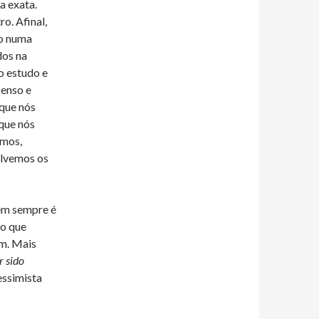
a exata.
o. Afinal,
o numa
dos na
o estudo e
enso e
 que nós
que nós
emos,
olvemos os
nem sempre é
 o que
im. Mais
r sido
essimista