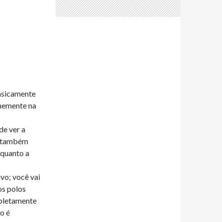
basicamente
rmemente na
de ver a
s também
 quanto a
vo; você vai
os polos
mpletamente
o é