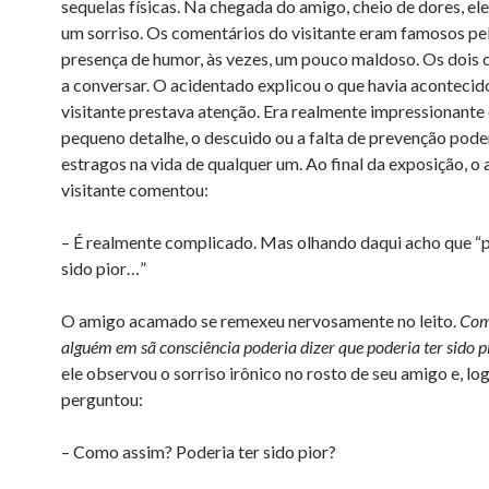
sequelas físicas. Na chegada do amigo, cheio de dores, el
um sorriso. Os comentários do visitante eram famosos pe
presença de humor, às vezes, um pouco maldoso. Os doi
a conversar. O acidentado explicou o que havia acontecid
visitante prestava atenção. Era realmente impressionant
pequeno detalhe, o descuido ou a falta de prevenção pod
estragos na vida de qualquer um. Ao final da exposição, o
visitante comentou:
– É realmente complicado. Mas olhando daqui acho que “p
sido pior…”
O amigo acamado se remexeu nervosamente no leito.
Com
alguém em sã consciência poderia dizer que poderia ter sido p
ele observou o sorriso irônico no rosto de seu amigo e, log
perguntou:
– Como assim? Poderia ter sido pior?