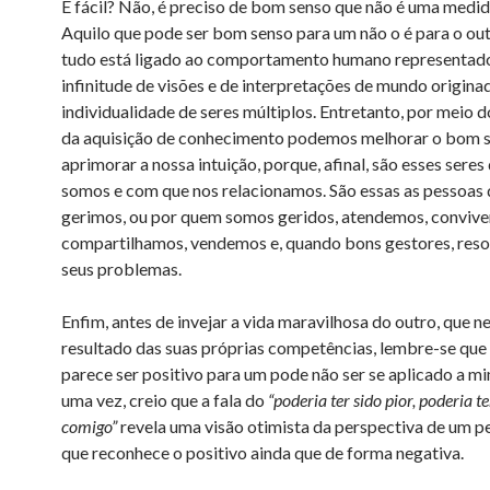
É fácil? Não, é preciso de bom senso que não é uma medid
Aquilo que pode ser bom senso para um não o é para o outr
tudo está ligado ao comportamento humano representad
infinitude de visões e de interpretações de mundo origina
individualidade de seres múltiplos. Entretanto, por meio d
da aquisição de conhecimento podemos melhorar o bom s
aprimorar a nossa intuição, porque, afinal, são esses seres
somos e com que nos relacionamos. São essas as pessoas 
gerimos, ou por quem somos geridos, atendemos, conviv
compartilhamos, vendemos e, quando bons gestores, res
seus problemas.
Enfim, antes de invejar a vida maravilhosa do outro, que 
resultado das suas próprias competências, lembre-se que
parece ser positivo para um pode não ser se aplicado a m
uma vez, creio que a fala do
“poderia ter sido pior, poderia te
comigo”
revela uma visão otimista da perspectiva de um p
que reconhece o positivo ainda que de forma negativa.