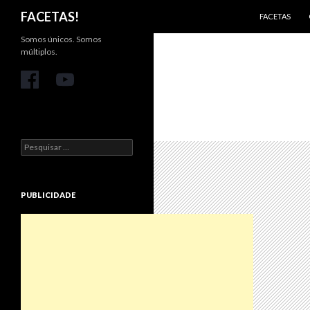
PULAR PARA 
Pesquisar
FACETAS!
FACETAS
Somos únicos. Somos
múltiplos.
Pesquisar
por:
PUBLICIDADE