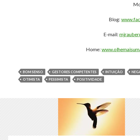
Mo
Blog:
www.fac
E-mail:
mjrauber
Home:
www.olhemaisuma
BOM SENSO
GESTORES COMPETENTES
INTUIÇÃO
NEG
OTIMISTA
PESSIMISTA
POSITIVIDADE