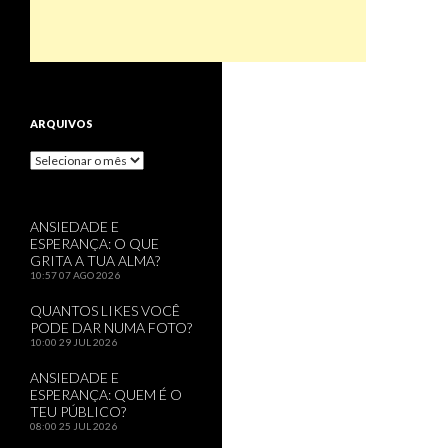
ARQUIVOS
Arquivos
ANSIEDADE E
ESPERANÇA: O QUE
GRITA A TUA ALMA?
10:57
07 AGO 2026
QUANTOS LIKES VOCÊ
PODE DAR NUMA FOTO?
10:00
29 JUL 2026
ANSIEDADE E
ESPERANÇA: QUEM É O
TEU PÚBLICO?
08:00
25 JUL 2026