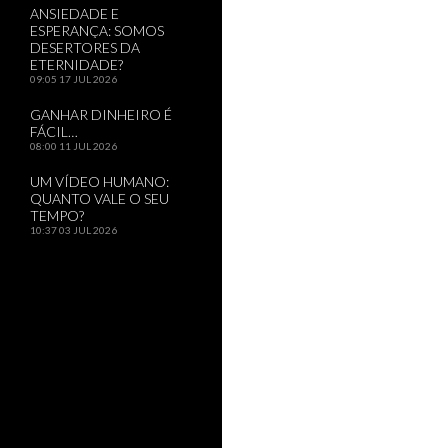
ANSIEDADE E
ESPERANÇA: SOMOS
DESERTORES DA
ETERNIDADE?
09:05
17 JUL 2026
GANHAR DINHEIRO É
FÁCIL…
08:00
11 JUL 2026
UM VÍDEO HUMANO:
QUANTO VALE O SEU
TEMPO?
10:37
03 JUL 2026