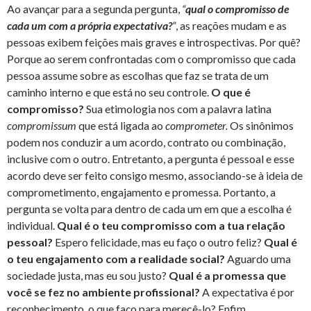
Ao avançar para a segunda pergunta,
“
qual o compromisso de
cada um com a própria expectativa?
”
, as reações mudam e as
pessoas exibem feições mais graves e introspectivas. Por quê?
Porque ao serem confrontadas com o compromisso que cada
pessoa assume sobre as escolhas que faz se trata de um
caminho interno e que está no seu controle.
O que é
compromisso?
Sua etimologia nos com a palavra latina
compromissum
que está ligada ao
comprometer.
Os sinônimos
podem nos conduzir a um acordo, contrato ou combinação,
inclusive com o outro. Entretanto, a pergunta é pessoal e esse
acordo deve ser feito consigo mesmo, associando-se à ideia de
comprometimento, engajamento e promessa. Portanto, a
pergunta se volta para dentro de cada um em que a escolha é
individual.
Qual é o teu compromisso com a tua relação
pessoal?
Espero felicidade, mas eu faço o outro feliz?
Qual é
o teu engajamento com a realidade social?
Aguardo uma
sociedade justa, mas eu sou justo?
Qual é a promessa que
você se fez no ambiente profissional?
A expectativa é por
reconhecimento, o que faço para merecê-lo? Enfim,