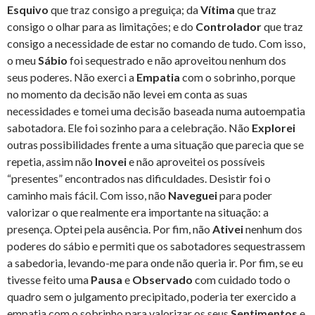
Esquivo
que traz consigo a preguiça; da
Vítima
que traz
consigo o olhar para as limitações; e do
Controlador
que traz
consigo a necessidade de estar no comando de tudo. Com isso,
o meu
Sábio
foi sequestrado e não aproveitou nenhum dos
seus poderes. Não exerci a
Empatia
com o sobrinho, porque
no momento da decisão não levei em conta as suas
necessidades e tomei uma decisão baseada numa autoempatia
sabotadora. Ele foi sozinho para a celebração. Não
Explorei
outras possibilidades frente a uma situação que parecia que se
repetia, assim não
Inovei
e não aproveitei os possíveis
“presentes” encontrados nas dificuldades. Desistir foi o
caminho mais fácil. Com isso, não
Naveguei
para poder
valorizar o que realmente era importante na situação: a
presença. Optei pela ausência. Por fim, não
Ativei
nenhum dos
poderes do sábio e permiti que os sabotadores sequestrassem
a sabedoria, levando-me para onde não queria ir. Por fim, se eu
tivesse feito uma
Pausa
e
Observado
com cuidado todo o
quadro sem o julgamento precipitado, poderia ter exercido a
empatia com o sobrinho para valorizar os seus
Sentimentos
e