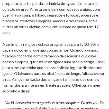
proposto a participar da cerimônia de agradecimento e da
colação de grau. A festa seria dele com os seus amigos com
quem havia compartilhado segredos e fofocas; sucessos e
fracassos; tristezas e alegrias; amores e desamores, entre
outras histórias vividas com o entusiasmo de quem tem 17
anos.
A cerimônia religiosa estava programada para às 10h30 na
capela do colégio, que não conhecíamos. Quando a vimos,
ficamos chocados com o tamanho da escadaria que dava
acesso à capela, que estava abrigada num prédio antigo. Olhei
para o meu sobrinho que sempre solícito logo se dispôs a me
ajudar. Olhávamos para os obstáculos de longe, faltava cruzar
a rua. A movimentação dos amigos e familiares dos demais
formandos era intensa em frente a capela. Olhei para o meu
sobrinho e disse:
– Vai lá. Aproveita para agradecer a tua conquista. Eu não vou. Dá
uma olhada… A escada é tão íngreme que chega a ser perigoso…