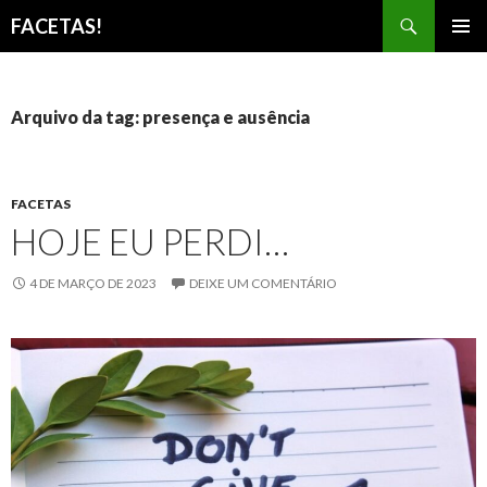
Pesquisar
FACETAS!
PULAR
MENU
PARA
PRINCI
O
CONTEÚDO
Arquivo da tag: presença e ausência
FACETAS
HOJE EU PERDI…
4 DE MARÇO DE 2023
DEIXE UM COMENTÁRIO