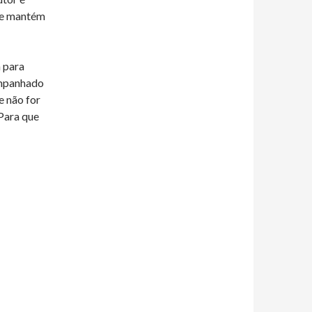
ue mantém
a para
ompanhado
Se não for
Para que