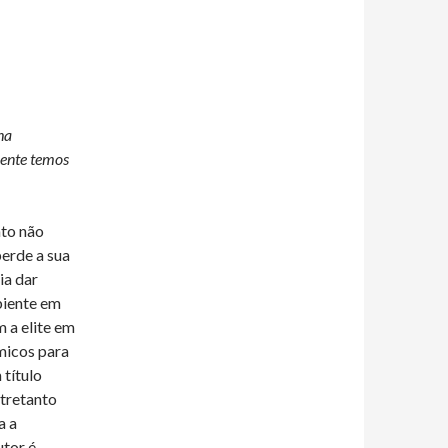
ha
mente temos
nto não
erde a sua
ia dar
biente em
 a elite em
micos para
 título
ntretanto
a a
utor é