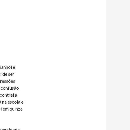
panhol e
r de ser
pressões
a confusão
contrei a
 na escola e
li em quinze
iversidade,