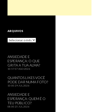
ARQUIVOS
Arquivos
ANSIEDADE E
ESPERANÇA: O QUE
GRITA A TUA ALMA?
10:57
07 AGO 2026
QUANTOS LIKES VOCÊ
PODE DAR NUMA FOTO?
10:00
29 JUL 2026
ANSIEDADE E
ESPERANÇA: QUEM É O
TEU PÚBLICO?
08:00
25 JUL 2026