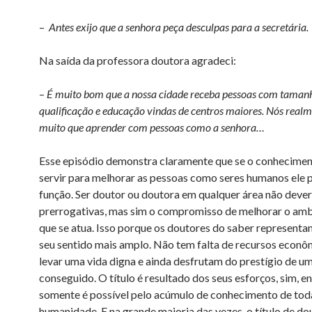
–
Antes exijo que a senhora peça desculpas para a secretária.
Na saída da professora doutora agradeci:
–
É muito bom que a nossa cidade receba pessoas com taman
qualificação e educação vindas de centros maiores. Nós real
muito que aprender com pessoas como a senhora…
Esse episódio demonstra claramente que se o conhecime
servir para melhorar as pessoas como seres humanos ele p
função. Ser doutor ou doutora em qualquer área não dever
prerrogativas, mas sim o compromisso de melhorar o am
que se atua. Isso porque os doutores do saber representam
seu sentido mais amplo. Não tem falta de recursos econô
levar uma vida digna e ainda desfrutam do prestígio de um
conseguido. O título é resultado dos seus esforços, sim, e
somente é possível pelo acúmulo de conhecimento de tod
humanidade. E na grande maioria das vezes, o título de do