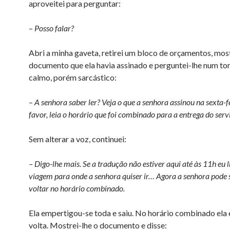
aproveitei para perguntar:
–
Posso falar?
Abri a minha gaveta, retirei um bloco de orçamentos, most
documento que ela havia assinado e perguntei-lhe num to
calmo, porém sarcástico:
–
A senhora saber ler? Veja o que a senhora assinou na sexta-fe
favor, leia o horário que foi combinado para a entrega do ser
Sem alterar a voz, continuei:
– Digo-lhe mais. Se a tradução não estiver aqui até às 11h eu
viagem para onde a senhora quiser ir…
Agora a senhora pode s
voltar no horário combinado.
Ela empertigou-se toda e saiu. No horário combinado ela 
volta. Mostrei-lhe o documento e disse: