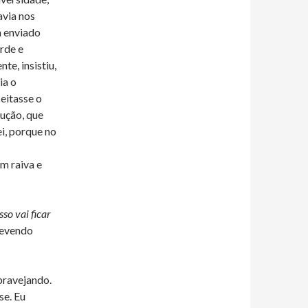
avia nos
a enviado
arde e
te, insistiu,
ia o
eitasse o
dução, que
ei, porque no
m raiva e
so vai ficar
revendo
.
bravejando.
se. Eu