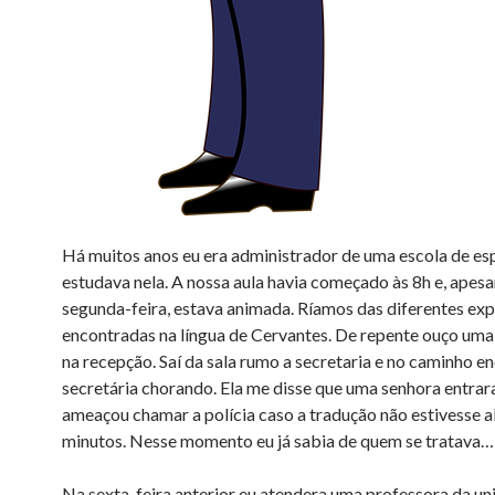
Há muitos anos eu era administrador de uma escola de es
estudava nela. A nossa aula havia começado às 8h e, apesa
segunda-feira, estava animada. Ríamos das diferentes ex
encontradas na língua de Cervantes. De repente ouço um
na recepção. Saí da sala rumo a secretaria e no caminho en
secretária chorando. Ela me disse que uma senhora entrara
ameaçou chamar a polícia caso a tradução não estivesse a
minutos. Nesse momento eu já sabia de quem se tratava…
Na sexta-feira anterior eu atendera uma professora da un