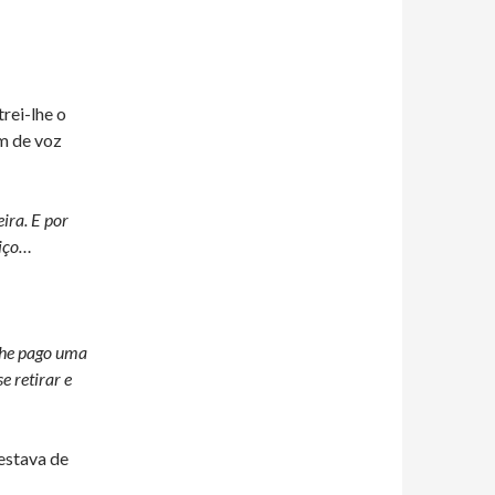
rei-lhe o
m de voz
ira. E por
viço…
 lhe pago uma
e retirar e
estava de