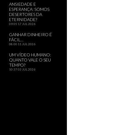
ANSIEDADE E
ESPERANÇA: SOMOS
DESERTORES DA
ETERNIDADE?
09:05
17 JUL 2026
GANHAR DINHEIRO É
FÁCIL…
08:00
11 JUL 2026
UM VÍDEO HUMANO:
QUANTO VALE O SEU
TEMPO?
10:37
03 JUL 2026