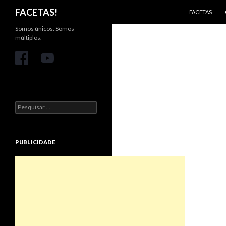
PULAR PARA 
Pesquisar
FACETAS!
FACETAS
Somos únicos. Somos
múltiplos.
Pesquisar
por:
PUBLICIDADE