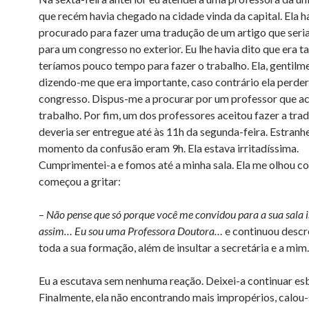
que recém havia chegado na cidade vinda da capital. Ela h
procurado para fazer uma tradução de um artigo que seri
para um congresso no exterior. Eu lhe havia dito que era t
teríamos pouco tempo para fazer o trabalho. Ela, gentilmen
dizendo-me que era importante, caso contrário ela perder
congresso. Dispus-me a procurar por um professor que ac
trabalho. Por fim, um dos professores aceitou fazer a tra
deveria ser entregue até às 11h da segunda-feira. Estranh
momento da confusão eram 9h. Ela estava irritadíssima.
Cumprimentei-a e fomos até a minha sala. Ela me olhou co
começou a gritar:
–
Não pense que só porque você me convidou para a sua sala is
assim… Eu sou uma Professora Doutora…
e continuou desc
toda a sua formação, além de insultar a secretária e a mim
Eu a escutava sem nenhuma reação. Deixei-a continuar es
Finalmente, ela não encontrando mais impropérios, calou-