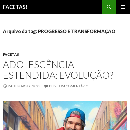
Pesquisar
FACETAS!
PULAR
MENU
PARA
PRINCI
O
CONTEÚDO
Arquivo da tag: PROGRESSO E TRANSFORMAÇÃO
FACETAS
ADOLESCÊNCIA
ESTENDIDA: EVOLUÇÃO?
24 DE MAIO DE 2025
DEIXE UM COMENTÁRIO